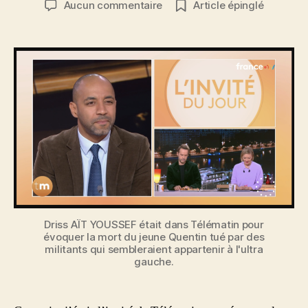
sur
Aucun commentaire
Article épinglé
l’article
l’article
Revoir
mon
passage
du
16
février
dans
Télématin
Driss AÏT YOUSSEF était dans Télématin pour
évoquer la mort du jeune Quentin tué par des
militants qui sembleraient appartenir à l'ultra
gauche.