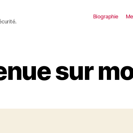
Biographie
Me
curité.
enue sur mo