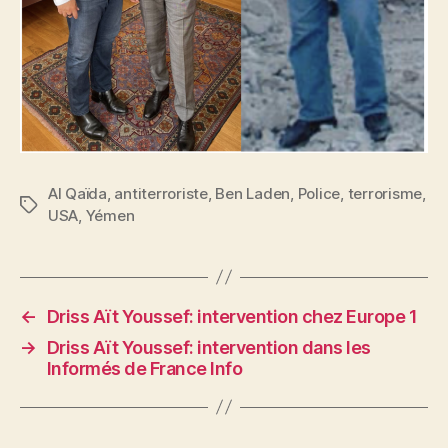
Al Qaïda
,
antiterroriste
,
Ben Laden
,
Police
,
terrorisme
,
Étiquettes
USA
,
Yémen
←
Driss Aït Youssef: intervention chez Europe 1
→
Driss Aït Youssef: intervention dans les
Informés de France Info