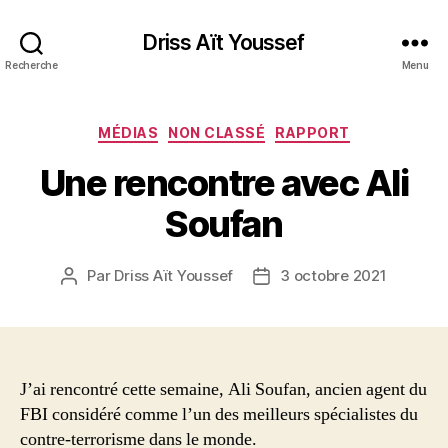
Driss Aït Youssef
Recherche
Menu
Catégories
MÉDIAS
NON CLASSÉ
RAPPORT
Une rencontre avec Ali
Soufan
Par
Driss Aït Youssef
3 octobre 2021
Auteur
Date
de
de
l’article
l’article
J’ai rencontré cette semaine, Ali Soufan, ancien agent du
FBI considéré comme l’un des meilleurs spécialistes du
contre-terrorisme dans le monde.