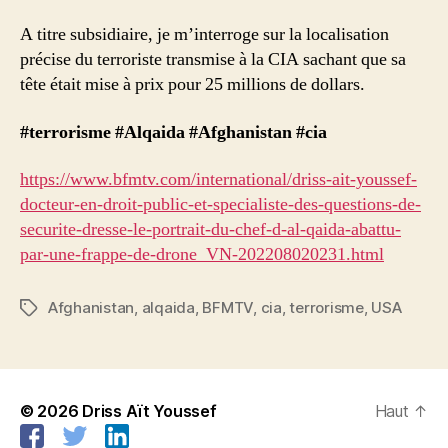
A titre subsidiaire, je m’interroge sur la localisation
précise du terroriste transmise à la CIA sachant que sa
tête était mise à prix pour 25 millions de dollars.
#terrorisme
#Alqaida
#Afghanistan
#cia
https://www.bfmtv.com/international/driss-ait-youssef-
docteur-en-droit-public-et-specialiste-des-questions-de-
securite-dresse-le-portrait-du-chef-d-al-qaida-abattu-
par-une-frappe-de-drone_VN-202208020231.html
Afghanistan
,
alqaida
,
BFMTV
,
cia
,
terrorisme
,
USA
Étiquettes
© 2026
Driss Aït Youssef
Haut
↑