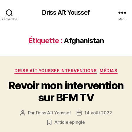
Driss Aït Youssef
Recherche
Menu
Étiquette :
Afghanistan
Catégories
DRISS AÏT YOUSSEF INTERVENTIONS
MÉDIAS
Revoir mon intervention
sur BFM TV
Par
Driss Aït Youssef
14 août 2022
Auteur
Date
de
de
Article épinglé
l’article
l’article