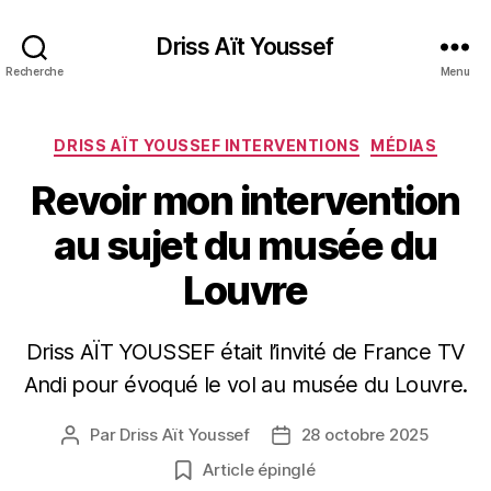
Driss Aït Youssef
Recherche
Menu
Catégories
DRISS AÏT YOUSSEF INTERVENTIONS
MÉDIAS
Revoir mon intervention
au sujet du musée du
Louvre
Driss AÏT YOUSSEF était l’invité de France TV
Andi pour évoqué le vol au musée du Louvre.
Par
Driss Aït Youssef
28 octobre 2025
Auteur
Date
de
de
Article épinglé
l’article
l’article