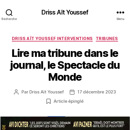
Driss Aït Youssef
Recherche
Menu
Catégories
DRISS AÏT YOUSSEF INTERVENTIONS
TRIBUNES
Lire ma tribune dans le
journal, le Spectacle du
Monde
Par
Driss Aït Youssef
17 décembre 2023
Auteur
Date
de
de
Article épinglé
l’article
l’article