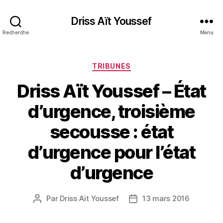
Driss Aït Youssef
Recherche
Menu
Catégories
TRIBUNES
Driss Aït Youssef – État
d’urgence, troisième
secousse : état
d’urgence pour l’état
d’urgence
Par
Driss Aït Youssef
13 mars 2016
Auteur
Date
de
de
l’article
l’article