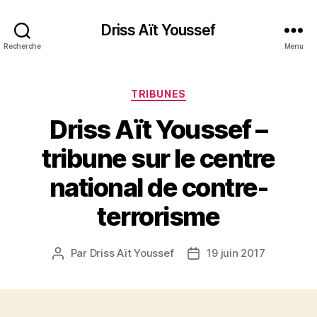
Driss Aït Youssef
Recherche
Menu
Catégories
TRIBUNES
Driss Aït Youssef –
tribune sur le centre
national de contre-
terrorisme
Par
Driss Aït Youssef
19 juin 2017
Auteur
Date
de
de
l’article
l’article