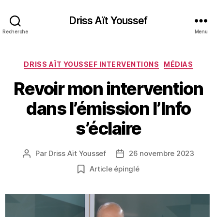
Driss Aït Youssef
Recherche
Menu
Catégories
DRISS AÏT YOUSSEF INTERVENTIONS
MÉDIAS
Revoir mon intervention
dans l’émission l’Info
s’éclaire
Par
Driss Aït Youssef
26 novembre 2023
Auteur
Date
de
de
Article épinglé
l’article
l’article