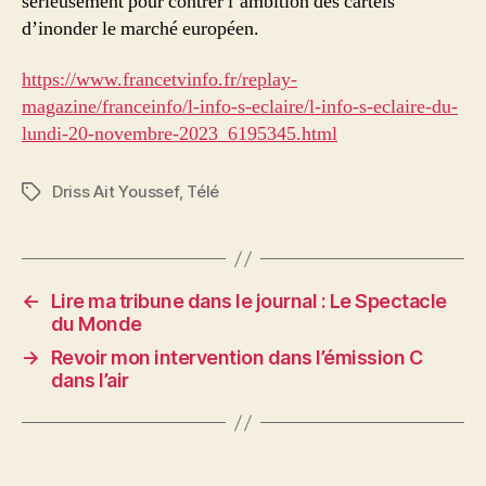
sérieusement pour contrer l’ambition des cartels
d’inonder le marché européen.
https://www.francetvinfo.fr/replay-
magazine/franceinfo/l-info-s-eclaire/l-info-s-eclaire-du-
lundi-20-novembre-2023_6195345.html
Driss Ait Youssef
,
Télé
Étiquettes
←
Lire ma tribune dans le journal : Le Spectacle
du Monde
→
Revoir mon intervention dans l’émission C
dans l’air