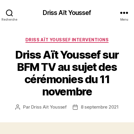
Driss Aït Youssef
Recherche
Menu
Catégories
DRISS AÏT YOUSSEF INTERVENTIONS
Driss Aït Youssef sur
BFM TV au sujet des
cérémonies du 11
novembre
Par
Driss Aït Youssef
8 septembre 2021
Auteur
Date
de
de
l’article
l’article